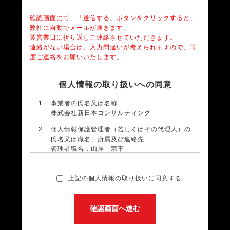
確認画面にて、「送信する」ボタンをクリックすると、
弊社に自動でメールが届きます。
翌営業日に折り返しご連絡させていただきます。
連絡がない場合は、入力間違いが考えられますので、再
度ご連絡をお願いいたします。
個人情報の取り扱いへの同意
事業者の氏名又は名称
株式会社新日本コンサルティング
個人情報保護管理者（若しくはその代理人）の
氏名又は職名、所属及び連絡先
管理者職名：山岸 宗平
所属部署：総務経理
連絡先：メールアドレス：
info@n-jc.com
TEL：03-4560-1000
上記の個人情報の取り扱いに同意する
個人情報の利用目的
・ご相談の対応（本人への連絡を含む）のため
・当社のサービス向上のため