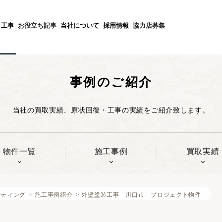
不動産投資セミナー一覧
施工事例紹介
採用エントリー
不動産仲介業者の方
個人情報保護方針
投資不動産を売却したい方
・工事
お役立ち記事
当社について
採用情報
協力店募集
個人情報に関する公表文
不動産の買取実績
事例のご紹介
当社の買取実績、原状回復・工事の実績をご紹介致します。
物件一覧
施工事例
買取実績
ルティング
>
施工事例紹介
>
外壁塗装工事 川口市 プロジェクト物件