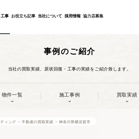
不動産投資セミナー一覧
施工事例紹介
採用エントリー
不動産仲介業者の方
個人情報保護方針
投資不動産を売却したい方
・工事
お役立ち記事
当社について
採用情報
協力店募集
個人情報に関する公表文
不動産の買取実績
事例のご紹介
当社の買取実績、原状回復・工事の実績をご紹介致します。
物件一覧
施工事例
買取実績
ルティング
>
不動産の買取実績
>
神奈川県横須賀市