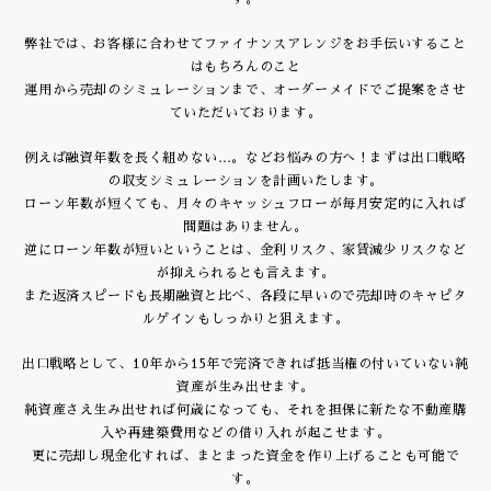
弊社では、お客様に合わせてファイナンスアレンジをお手伝いすること
はもちろんのこと
運用から売却のシミュレーションまで、オーダーメイドでご提案をさせ
ていただいております。
例えば融資年数を長く組めない…。などお悩みの方へ！まずは出口戦略
の収支シミュレーションを計画いたします。
ローン年数が短くても、月々のキャッシュフローが毎月安定的に入れば
問題はありません。
逆にローン年数が短いということは、金利リスク、家賃減少リスクなど
が抑えられるとも言えます。
また返済スピードも長期融資と比べ、各段に早いので売却時のキャピタ
ルゲインもしっかりと狙えます。
出口戦略として、10年から15年で完済できれば抵当権の付いていない純
資産が生み出せます。
純資産さえ生み出せれば何歳になっても、それを担保に新たな不動産購
入や再建築費用などの借り入れが起こせます。
更に売却し現金化すれば、まとまった資金を作り上げることも可能で
す。