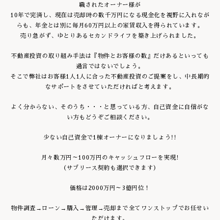
職されたオーナー様が
10年で完済し、現在は売却時の数千万円になる現金化を視野に入れなが
らも、年金とは別に毎月60万円以上の家賃収入を得られています。
売り急がず、ゆとりあるセカンドライフを築き上げられました。
不動産投資の取り組み手法は『物件とお客様の数』だけあるといっても
過言ではないでしょう。
そこで弊社はお客様1人1人に合った不動産投資のご提案をし、中長期的
なサポートをさせていただければと考えます。
よく分からない、そのうち・・・と思っている方、自己資金に自信がな
い方もどうぞご相談ください。
少ない自己資金で1棟オーナーになりましょう!!
月々数万円～100万円のキャッシュフローを実現!
（サブリース契約も選択できます）
価格は2000万円～3億円位！
物件調査→ローン→購入→管理→売却まで全てワンストップでお任せい
ただけます。