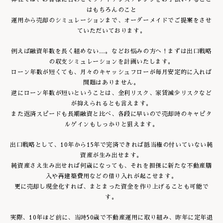
はもちろんのこと
運用から売却のシミュレーションまで、オーダーメイドでご提案をさせ
ていただいております。
例えば融資年数を長く組めない…。などお悩みの方へ！まずは出口戦略
の収支シミュレーションを計画いたします。
ローン年数が短くても、月々のキャッシュフローが毎月安定的に入れば
問題はありません。
逆にローン年数が短いということは、金利リスク、家賃減少リスクなど
が抑えられるとも言えます。
また返済スピードも長期融資と比べ、各段に早いので売却時のキャピタ
ルゲインもしっかりと狙えます。
出口戦略として、10年から15年で完済できれば抵当権の付いていない純
資産が生み出せます。
純資産さえ生み出せれば何歳になっても、それを担保に新たな不動産購
入や再建築費用などの借り入れが起こせます。
更に売却し現金化すれば、まとまった資金を作り上げることも可能で
す。
実際、10年ほど前に、当時50歳で不動産運用に取り組み、昨年に定年退