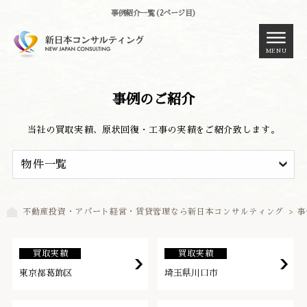
事例紹介一覧 (2ページ目)
MENU
事例のご紹介
当社の買取実績、原状回復・工事の実績をご紹介致します。
不動産投資・アパート経営・賃貸管理なら新日本コンサルティング
>
事
買取実績
買取実績
東京都葛飾区
埼玉県川口市