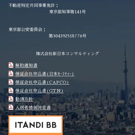
不動産特定共同事業免許：
東京都知事第141号
東京都公安委員会：
第304392518776号
株式会社新日本コンサルティング
解約通知書
保証会社申込書(日本ｾｰﾌﾃｨｰ)
保証会社申込書(CAPCO)
保証会社申込書(GTN)
勧誘方針
入居者情報同意書