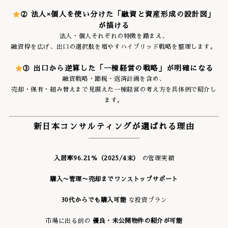
② 法人×個人を使い分けた「融資と資産形成の設計図」
が描ける
法人・個人それぞれの特徴を踏まえ、
融資枠を広げ、出口の選択肢を増やすハイブリッド戦略を整理します。
③ 出口から逆算した「一棟経営の戦略」が明確になる
融資戦略・節税・返済計画を含め、
売却・保有・組み替えまで見据えた一棟経営の考え方を具体例で紹介し
ます。
新日本コンサルティングが選ばれる理由
入居率96.21％（2025/4末）
の管理実績
購入〜管理〜売却までワンストップサポート
30代からでも購入可能
な投資プラン
市場に出る前の
優良・未公開物件の紹介が可能