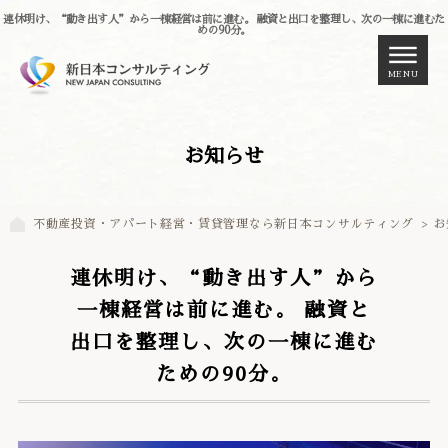
連休明け、“動き出す人”から一棟経営は前に進む。 融資と出口を整理し、次の一棟に進むた
めの90分。
MENU
お知らせ
不動産投資・アパート経営・賃貸管理なら新日本コンサルティング
>
お
連休明け、“動き出す人”から
一棟経営は前に進む。 融資と
出口を整理し、次の一棟に進む
ための90分。