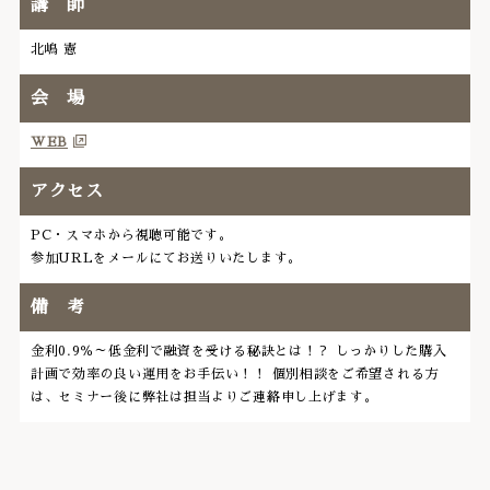
講 師
北嶋 憲
会 場
WEB
アクセス
PC・スマホから視聴可能です。
参加URLをメールにてお送りいたします。
備 考
金利0.9％～低金利で融資を受ける秘訣とは！？ しっかりした購入
計画で効率の良い運用をお手伝い！！ 個別相談をご希望される方
は、セミナー後に弊社は担当よりご連絡申し上げます。