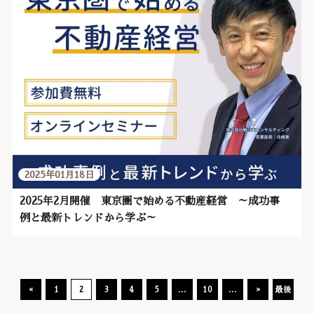
2025年01月18日
2025年2月開催 東京圏で始める不動産経営 ～成功事
例と最新トレンドから学ぶ～
«
1
2
3
4
5
...
10
...
»
最後
»