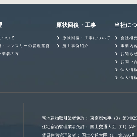
理
原状回復・工事
当社に
について
原状回復・工事について
会社概
館・マンスリーの管理運営
施工事例紹介
事業内
介業者の方
お知ら
お問い
個人情
個人情
宅地建物取引業者免許：
東京都知事（3）第9402
住宅宿泊管理業者免許：
国土交通大臣（01）第F0
賃貸住宅管理業者：
国土交通大臣（1）第5995号