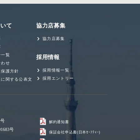
ついて
協力店募集
要
協力店募集
容
せ一覧
採用情報
合わせ
採用情報一覧
報保護方針
採用エントリー
報に関する公表文
9号
解約通知書
1683号
保証会社申込書(日本ｾｰﾌﾃｨｰ)