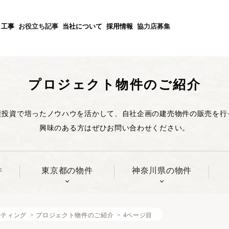
不動産投資セミナー一覧
施工事例紹介
採用エントリー
不動産仲介業者の方
個人情報保護方針
投資不動産を売却したい方
・工事
お役立ち記事
当社について
採用情報
協力店募集
個人情報に関する公表文
不動産の買取実績
プロジェクト物件のご紹介
産投資で培ったノウハウを活かして、自社企画の建売物件の販売を行
興味のある方はぜひお問い合わせください。
件
東京都の物件
神奈川県の物件
ルティング
>
プロジェクト物件のご紹介
>
4ページ目