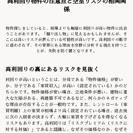
高利回り物件の注意点と空室リスクの相関関
係
物件探しをしていると、相場よりも極端に利回りが高い物件に出会
うことがあります。「掘り出し物」に見えるかもしれませんが、そ
こには高いリスクが潜んでいる可能性が高いです。高利回りの数字
に惑わされず、その背景にある理由を冷静に分析する視点を持つこ
とが、失敗を防ぐ鍵となります。
高利回りの裏にあるリスクを見抜く
利回りが高いということは、分母である「物件価格」が安い
か、分子である「家賃収入」が高い（設定されている）かのど
ちらかです。物件価格が安い場合、立地条件が悪い、建物に重
大な欠陥がある、再建築不可であるなど、何らかのネガティブ
な理由が存在することが一般的です。また、レントロール（家
賃明細）上の家賃が相場より高く設定されている場合、退去後
に次の入居者が決まらず、大幅に家賃を下げざるを得なくなる
リスクもあります。高利回りは「リスクプレミアム（リスクに
対する対価）」であると認識し、なぜその価格なのか、なぜそ